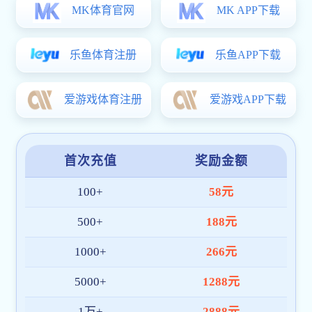
皮球，瓦解压迫。侯赛因的前场球员必须在比赛的前
30分钟创造出足够的威胁，甚至取得进球，否则，
随着体能的下降，他们的压迫强度将不可避免地出现
断崖式下滑。一旦压迫失效，法国队便能释放出巨大
的进攻空间，利用姆巴佩的绝对速度和科洛·穆阿尼
的抢点能力，对侯赛因的防线进行毁灭性打击。因
此，从实战逻辑看，这场比赛的看点绝不在于侯赛因
能否全程碾压法国，而在于他们能将那种令亚洲对手
窒息的压迫强度，有效维持多长时间，以及在强度波
谷来临之时，是否还有后手来应对法国队的反噬。
从数据模型的角度观察，近几届世界杯中，以“压迫”
为核心战术的黑马球队，其成功率往往与淘汰赛阶段
的深度成反比。原因无他，正是“压迫维持”的生理极
限。一支球队平均每场比赛的高强度跑动距离是一个
相对固定的数值，超负荷运转必然导致下半场崩盘。
侯赛因若想在此战中爆冷，除了要祈祷本方球员处于
超水平状态外，更需要依赖一种“伪压迫”智慧——即
以间歇性的、非全时段的压迫，来诱使法国队出错。