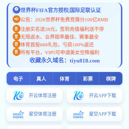
格瓦迪奥尔基米希同场爆
2026世界杯侯赛因迎战法国
压迫强度能否维持热词分析
从亚洲足球的荣耀之巅到世界杯舞台的终极考验，
2026年美加墨世界杯的赛程表上，一场预想中的、
火星撞地球般的对决正引发全球球迷的无限遐想——
侯赛因领衔的亚洲劲旅，迎战卫冕冠军法国。这不仅
仅是一场小组赛的胜负博弈，更是一次足球哲学与身
体极限的硬核对撞。当我们谈论“压迫强度能否维持”
时，我们实际上在探讨一个关乎现代足球命脉的深层
议题：在巨星云集、技术碾压的法国队面前，侯赛因
的战术体系，是否真能如一柄利剑，刺穿高卢雄鸡的
华丽防线，并在这场90分钟的拉锯战中保持呼吸的
匀称？这不仅是技战术的拷问，更是意志与体能双重
极限的试炼。
翻开侯赛因的战术手册，一个“疯”字几乎可以概括其