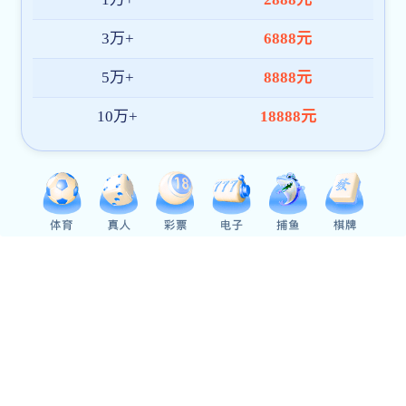
这要求侯赛因的球员具备极强的阅读比赛能力，懂得
何时该倾巢而出，何时该战略性收缩。对阵法国，仅
仅凭借蛮力和热情是远远不够的，必须拥有极高的战
术智商和执行力。而这，恰恰是衡量一支球队是否从
“黑马”走向“劲旅”的关键标尺。
抛开战术层面的严酷推演，我们将目光投向更宏大的
叙事背景。2026年世界杯，亚洲足球的整体地位正
经历前所未有的提升。侯赛因的崛起，无疑是亚洲力
量的一次重要正名。当他们站在法国队面前时，他们
所代表的已不仅仅是一个国家，更是挑战传统足球霸
权的一种抱负。这场比赛，将成为检验亚洲足球“压
迫”成色的试金石。无论结果如何，只要侯赛因能够
在与法国队的90分钟缠斗中，让对手感到极度的不
适与疲惫，甚至在某一个时间节点上占据场面的绝对
主动，那么，他们的“压迫强度”就已经超越了纸面实
力的胜负，成为本届世界杯最值得铭记的“热词”之
一。