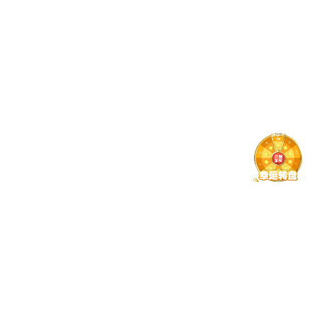
德国吕迪格对上库拉索防线时中卫协防速
在世界杯的舞台上，速度往往是决定成败的隐形标
尺。当德国队的铁血...
2026-07-24
多特蒙德与阿森纳欧冠交锋时前场无球跑
在足球战术的精密棋局中，无球跑动往往被视为区