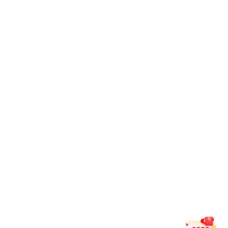
当伊朗队在前场展开如潮水般的高位压迫时，很少
有人会注意到他们在...
2026-07-25
2026世界杯加贝特面对比利时弱侧调度能
当足球世界的目光开始从2026年美加墨世界杯的倒
计时牌上扫过，一个...
2026-07-25