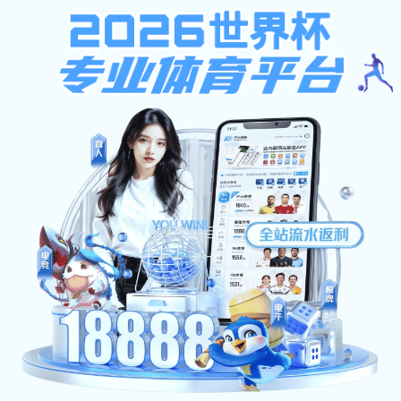
2026世界杯线上平台（中国）登录入口
立即下载
2026-06-25 17:57
公益计划
体育热讯
球员通道
足球纪录片奖
赛事直播体系
格瓦迪奥尔基米希同场爆
巴坎布代表刚果金对阵乌
萨比策面对阿尔及利亚时
多特蒙德欧冠联赛阶段边
安东尼替补绝杀巴西三冠