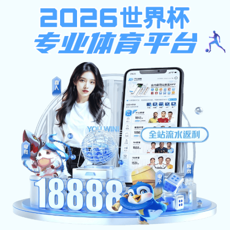
2026世界杯线上平台（中国）登录入口
立即下载
2026-06-19 16:34
公益计划
体育热讯
球员通道
足球纪录片奖
赛事直播体系
桑切斯2026世界杯射门次
上海德比半决赛上海海港
K组哥伦比亚vs刚果金传
cctv老故事频道
孙兴慜左脚兜射韩国队击