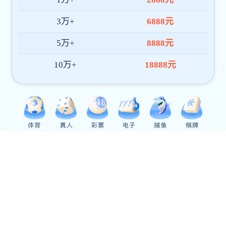
险”的关键。例如，通过让赖斯在中场拖后扮演“清道
夫”角色，限制莫德里奇的纵向传球线路；或者利用
凯恩的回撤接应，将克罗地亚的中后卫牵出防区，从
而为拉什福德等边锋创造内切空间。当英格兰能够将
“前压”从盲目的肌肉冲击转变为有节奏的层次压迫
时，所谓的风险反而会转化为打开局面的钥匙。比赛
的天平，往往就倾斜于谁能更早地识别风险，并将其
转化为收益的那一方。
综观全场比赛的宏观走向，“英格兰对克罗地亚世界
杯前压风险”最终考验的是球队的成熟度。不再是一
腔热血的无畏冲锋，而是懂得在80分钟平局时依然
保持阵型紧凑，在领先时不盲目回收而是继续通过控
制节奏压制对手。英格兰需要明白，对阵克罗地亚，
胜利并非源自复仇的怒火，而是源于对风险的敬畏与
对时机的精准把握。如果三狮军团能在这场博弈中，
用稳定的心理素质与灵活的战术调整驯服“前压风
险”，那么他们不仅能够跨越克罗地亚这一关，更将
真正具备触碰大力神杯的底气。毕竟，在世界杯的残