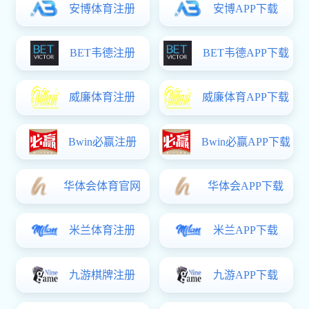
下的英格兰队坐拥凯恩、斯特林等速度型攻击手，他
们的前压战术往往能通过边路突破与中路渗透撕裂防
线。然而，这种激进的站位也意味着一旦丢球，后防
线将直接暴露在克罗地亚的“三核”调度之下。莫德里
奇、科瓦契奇与布罗佐维奇组成的菱形中场，拥有全
球顶级的控球与转移能力。当英格兰的边后卫如阿诺
德或卢克·肖大幅前插后，克罗地亚总能利用斜长传
找到佩里西奇或克拉马里奇所在的弱侧。这种由攻转
守的瞬间漏洞，便是“前压风险”最直观的具象化表
达。
心理层面的“前压风险”或许更为隐蔽，但杀伤力更
强。英格兰队近年来人才井喷，身价标签与社会期待
形成了双重重压。年轻的三狮军团渴望证明自己不再
是“欧洲中国队”，但上一届半决赛的失利阴影仍未完
全消散。面对同样老练的克罗地亚，一旦前压未能尽
早取得进球，球员的急躁情绪便会开始滋生。2018
年的剧本已经证明，克罗地亚拥有在逆风局中通过精
准传控消耗对手耐心，并最终利用对手体能下降完成