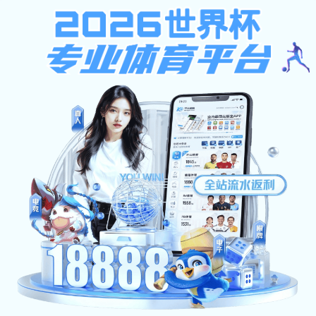
2026世界杯线上平台（中国）登录入口
立即下载
2026-06-24 15:31
公益计划
体育热讯
球员通道
足球纪录片奖
赛事直播体系
法国巴西世界杯卡马文加
2026世界杯哈兰德迎战法
巴坎布代表刚果金对阵乌
皮亚尼奇面对加拿大队能
西班牙vs乌拉圭2026世界