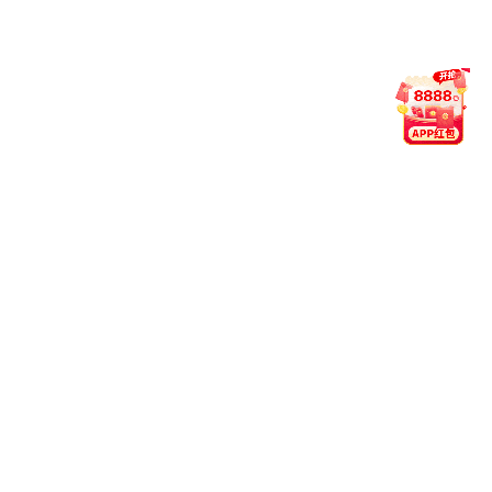
伊朗核心贾汉巴赫什对阵埃及弱侧包抄到
在世界杯的绿茵场上，每一次战术博弈都如同精密
的外科手术，而伊朗队...
2026-07-25
问答专区
【2026世界杯线上平台（中国）登录入口】马
尔默深度解读：传奇队长核心资料：冠军经历
在斯堪的纳维亚足球的璀璨星河中，马尔默始终是一颗
无法忽视的恒星。而在这座瑞典南方港城的荣耀殿堂
里，有一个名字如灯塔般指引着球队穿越风雨——他就
是马尔默的传奇队长。当人们谈论北欧足球的铁血与坚