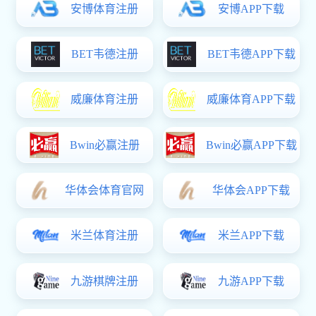
开发出更具威胁的进攻手段”。面对德国队，他们习
惯的高位压迫和快速回位，会让厄瓜多尔的中路渗透
变得异常艰难。此时，如果凯塞多能够增加远射选
择，无疑会像一把尖刀，刺破德国队看似稳固的防
线。这种战术价值体现在：当对手的防线为了防范凯
塞多的传球线路而回收时，突然起脚远射会让门将措
手不及，从而为球队创造出意想不到的空间。
从技术层面分析，凯塞多在英超赛场上的远射尝试次
数并不多，但他的发力动作相当完整，脚头力量十
足。对阵德国队这类技术型球队，中场往往会留出一
定的“安全区”，即所谓的第二落点区域。这正是凯塞
多发挥的舞台。如果他能够果断地在这个区域接球后
直接尝试远射，哪怕射门被挡出，也能形成二次进攻
机会。更重要的是，远射能够有效地迫使德国队的中
场球员（例如京多安或基米希）不得不提前上抢，从
而打乱他们的防守阵型。这种战术价值是数据无法完
全体现的，它逼迫对手做出反应，从而为锋线上的队
友拉扯出纵深空间。