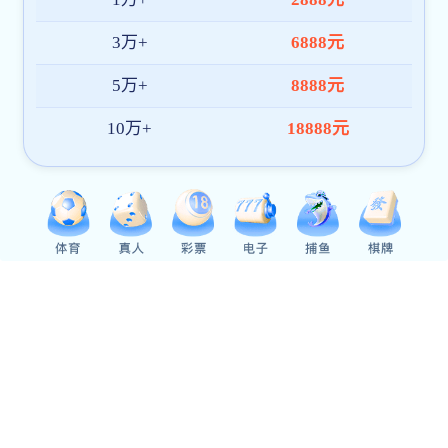
的掌握——太轻会被解围，太重则会直接飞出底线。
扎卡在近期训练中专门加练了这种大范围转移和突然
变向的直塞，他显然意识到，对加拿大这样的球队，
常规的传控很难奏效，必须依靠个人能力创造奇迹。
心理层面同样不容忽视。扎卡在关键比赛中的情绪控
制曾经是他最大的短板，但近年来他已经成长为一名
真正的领袖。面对加拿大这种充满激情的年轻球队，
扎卡需要保持冷静和耐心。如果他因为急于送威胁球
而失误，反而会给加拿大反击的机会。因此，扎卡的
威胁直塞很可能不会出现在比赛的前20分钟，而是
在对手体能下降、防守注意力开始涣散的60分钟
后。届时，加拿大队的边后卫回收不及时，扎卡可以
从中圈斜线送出致命传球。这种战术安排既符合瑞士
队后发制人的传统，也能最大化扎卡的技术优势。
综合来看，扎卡面对加拿大队能否送出威胁直塞，答
案取决于三个核心因素：加拿大防线的空隙是否足够
大、瑞士前锋的跑位是否默契、以及扎卡自身的状态