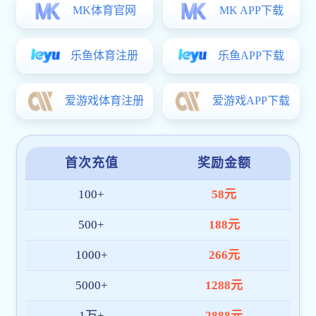
从数据层面分析，扎卡在本届世界杯预选赛中的关键
传球次数达到了场均1.8次，其中大多数来自于中圈
附近的直塞尝试。他的传球成功率虽然高达89%，但
威胁球的转化率并不算特别高，这与他倾向于保险传
球的球风有关。然而，面对加拿大这种以压迫为主、
防守纪律性不足的球队，扎卡很可能会被赋予更高的
冒险权。瑞士队主帅雅金在赛前准备中很可能特意强
调了“利用加拿大防线身后”的战术指令。我们可以预
见到，扎卡会在上半场初期尝试至少两次高速直塞，
以试探加拿大后卫的注意力集中程度。如果成功，这
将极大缓解瑞士队在控球上的压力。
当然，扎卡想要送出威胁直塞，必须克服加拿大中场
卡位和拦截的干扰。加拿大阵中的欧斯塔基奥和凯·
皮埃特具备不错的跑动能力，他们会对扎卡进行贴身
盯防。为了破解这种压迫，扎卡需要更多地利用身体
对抗和节奏变化。他的护球能力在英超赛场已经得到
证明，只要能在对抗中稳住身形，就有机会用脚内侧
搓出过顶或低平的直塞球。这种传球的难点在于力道